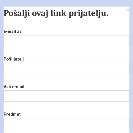
×
Pošalji ovaj link prijatelju.
E-mail za
Pošiljatelj
Vaš e-mail
Predmet