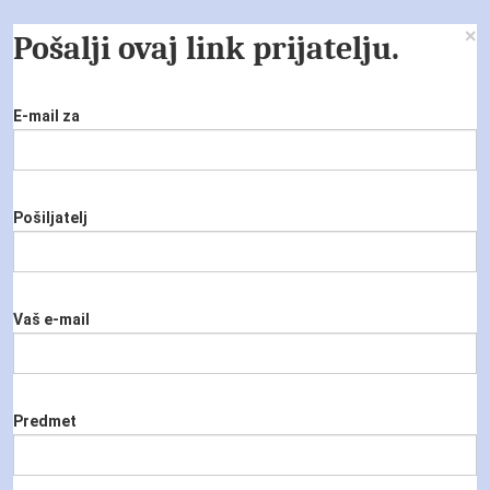
×
Pošalji ovaj link prijatelju.
E-mail za
Pošiljatelj
Vaš e-mail
Predmet