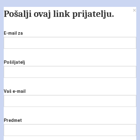
×
Pošalji ovaj link prijatelju.
E-mail za
Pošiljatelj
Vaš e-mail
Predmet