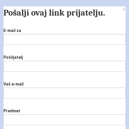
×
Pošalji ovaj link prijatelju.
E-mail za
Pošiljatelj
Vaš e-mail
Predmet