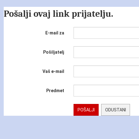
Pošalji ovaj link prijatelju.
E-mail za
Pošiljatelj
Vaš e-mail
Predmet
POŠALJI
ODUSTANI