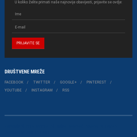
U koliko želite primati naše najnovije obavijesti, prijavite se ovdje:
DRUŠTVENE MREŽE
FACEBOOK
TWITTER
GOOGLE+
PINTEREST
YOUTUBE
INSTAGRAM
RSS
Copyright © 2015 Joomla!. All Rights Reserved. Powered by
Teline V
-
Designed by JoomlArt.com.