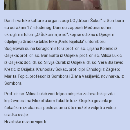
Dani hrvatske kulture u organizaciji UG „Urbani Šokci“ iz Sombora
su odražani 17. studenog. Dani su započeli Međunarodnim
okruglim stolom „O Šokcima je rič“, koji se održao u Dječjem
odjeljenju Gradske biblioteke „Karlo Bijelicki“ u Somboru.
Sudjelovali su na koruglom stolu: prof. dr. sc. Ljiljana Kolenić iz
Osijeka; prof. dr. sc. Ivan Balta iz Osijeka; prof. dr. sc. Milica Lukić
iz Osijeka; doc. dr. sc. Silvija Ćurak iz Osijeka; dr. sc. Vera Blažević
Krezić iz Osijeka; Krunoslav Šokac, prof. dipl. Etnolog iz Zagreb;
Marita Topić, profesor, iz Sombora i Zlata Vasiljević, novinarka, iz
Sombora.
Prof. dr. sc. Milica Lukić voditeljica odsjeka za hrvatski jezik i
književnost na Filozofskom fakultetu iz Osijeka govorila je
šokačkim izrakama i poslovicama što možete vidjeti u video
uradku ovdje.
Hrvatske novine vijesti