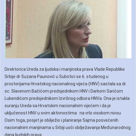
Direktorica Ureda za ljudska i manjinska prava Vlade Republike
Srbije dr Suzana Paunović u Subotici se 6. studenog u
prostorijama Hrvatskog nacionalnog vijeća (HNV) sastala sa dr.
sc. Slavenom Bačićom predsjednikom HNV i Darkom Sarićom
Lukendićom predsjednikom Izvršnog odbora HNVa. Ona je istakla
suranju Ureda sa Hrvatskim nacionalnim vijećem i da je
uključenost HNV u svim aktivnostima na vrlo visokom nivou.
Osim toga, posjet je obilježio i planiranje Sajma posvećenih
nacionalnim manjinama u Srbiji uoči obilježavanja Međunarodnog
dana ljudskih prava.