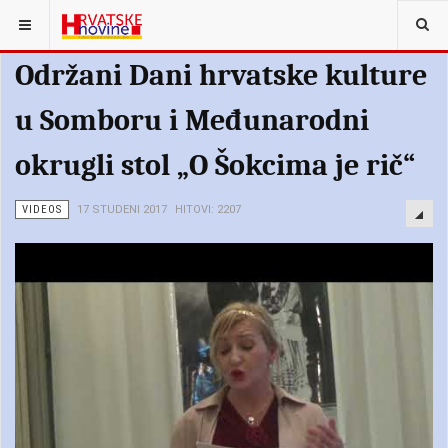
Održani Dani hrvatske kulture
u Somboru i Međunarodni
okrugli stol „O Šokcima je rič“
VIDEOS
17 STUDENI 2017
HITOVI: 2207