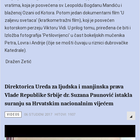
vratima, koja je posvećena sv. Leopoldu Bogdanu Mandiću i
blaženoj Ozani od Kotora. Potom jedan dokumentarni film 'U
zaljevu svetaca' (kratkometražni film), koji je posvećen
kotorskom perzeju Viktoru Vidi. U prilog tomu, priređena će biti i
Izložba fotografija 'Petilovrijenci' u čast bokeljskih mučenika
Petra, Lovra i Andrije (čije se mošti čuvaju u riznici dubrovačke
Katedrale).
Dražen Zetić
Direktorica Ureda za ljudska i manjinska prava
Vlade Republike Srbije dr. Suzana Paunović istakla
suranju sa Hrvatskim nacionalnim vijećem
VIDEOS
06 STUDENI 2017
HITOVI: 1937