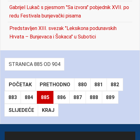
Gabrijel Lukač s pjesmom "Sa izvora" pobjednik XVII. po
redu Festivala bunjevački pisama
Predstavljen XIII. svezak "Leksikona podunavskih
Hrvata – Bunjevaca i Šokaca" u Subotici
STRANICA 885 OD 904
POČETAK
PRETHODNO
880
881
882
883
884
885
886
887
888
889
SLIJEDEĆE
KRAJ