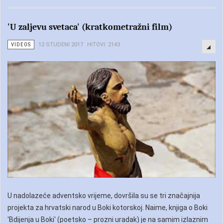
'U zaljevu svetaca' (kratkometražni film)
VIDEOS
12 STUDENI 2017
HITOVI: 2143
U nadolazeće adventsko vrijeme, dovršila su se tri značajnija
projekta za hrvatski narod u Boki kotorskoj. Naime, knjiga o Boki
'Bdijenja u Boki' (poetsko – prozni uradak) je na samim izlaznim