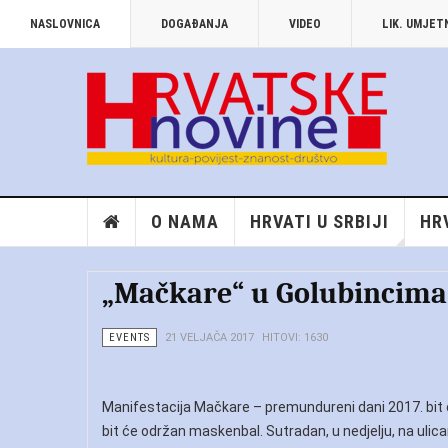
NASLOVNICA
DOGAĐANJA
VIDEO
LIK. UMJE
O NAMA
HRVATI U SRBIJI
HR
„Mačkare“ u Golubincima
EVENTS
21 VELJAČA 2017
HITOVI: 1630
Manifestacija Mačkare – premundureni dani 2017. bit će 
bit će održan maskenbal. Sutradan, u nedjelju, na ulic