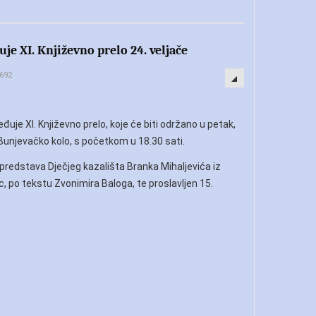
je XI. Književno prelo 24. veljače
1692
đuje XI. Književno prelo, koje će biti održano u petak,
C Bunjevačko kolo, s početkom u 18.30 sati.
redstava Dječjeg kazališta Branka Mihaljevića iz
 po tekstu Zvonimira Baloga, te proslavljen 15.