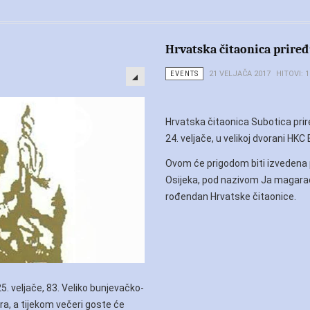
Hrvatska čitaonica priređu
EVENTS
21 VELJAČA 2017
HITOVI: 
Hrvatska čitaonica Subotica prire
24. veljače, u velikoj dvorani HK
Ovom će prigodom biti izvedena p
Osijeka, pod nazivom Ja magarac,
rođendan Hrvatske čitaonice.
. veljače, 83. Veliko bunjevačko-
ra, a tijekom večeri goste će