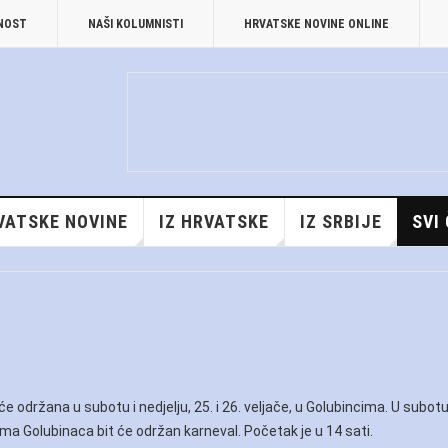
TNOST
NAŠI KOLUMNISTI
HRVATSKE NOVINE ONLINE
VATSKE NOVINE
IZ HRVATSKE
IZ SRBIJE
SVI
održana u subotu i nedjelju, 25. i 26. veljače, u Golubincima. U subotu,
ama Golubinaca bit će održan karneval. Početak je u 14 sati.