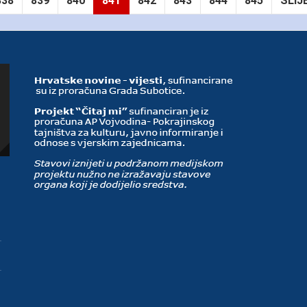
838
839
840
841
842
843
844
845
SLIJ