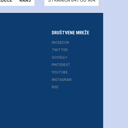
EDEĆE
KRAJ
STRANICA 841 OD 904
DRUŠTVENE MREŽE
FACEBOOK
TWITTER
GOOGLE+
PINTEREST
YOUTUBE
INSTAGRAM
RSS