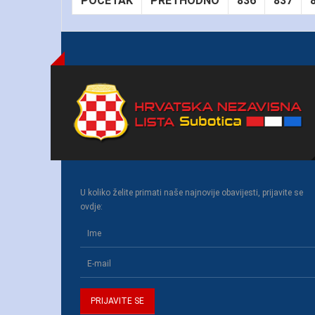
POČETAK
PRETHODNO
836
837
U koliko želite primati naše najnovije obavijesti, prijavite se
ovdje: