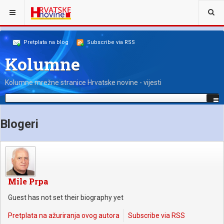
NALAZITE SE OVDJE:
NAŠI KOLUMNISTI
Pretplata na blog
Subscribe via RSS
Kolumne
Kolumne mrežne stranice Hrvatske novine - vijesti
Blogeri
Mile Prpa
Guest has not set their biography yet
Pretplata na ažuriranja ovog autora
Subscribe via RSS