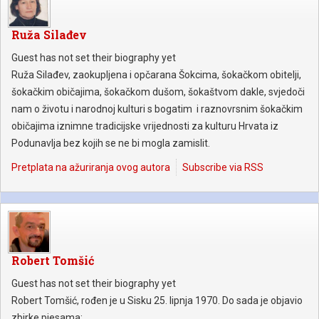
Ruža Silađev
Guest has not set their biography yet
Ruža Silađev, zaokupljena i opčarana Šokcima, šokačkom obitelji,
šokačkim običajima, šokačkom dušom, šokaštvom dakle, svjedoči
nam o životu i narodnoj kulturi s bogatim i raznovrsnim šokačkim
običajima iznimne tradicijske vrijednosti za kulturu Hrvata iz
Podunavlja bez kojih se ne bi mogla zamislit.
Pretplata na ažuriranja ovog autora
Subscribe via RSS
Robert Tomšić
Guest has not set their biography yet
Robert Tomšić, rođen je u Sisku 25. lipnja 1970. Do sada je objavio
zbirke pjesama: