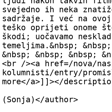
ljudi nakon takvih film
svejedno ih neka znatiž
sadržaje. I već na ovoj
teško oprijeti onome št
škodi; uočavamo nesklad
temeljima.&nbsp; &nbsp;
&nbsp; &nbsp; &nbsp; &n
<br /><a href=/nova/nas
kolumnisti/entry/promis
more</a>]]></description
			<author>sonjapv@gmail.co
(Sonja)</author>

			<category>Nije