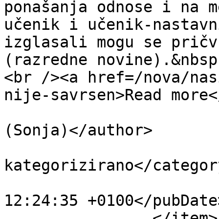
ponašanja odnose i na m
učenik i učenik-nastavn
izglasali mogu se pričv
(razredne novine).&nbsp
<br /><a href=/nova/nas
nije-savrsen>Read more<
			<author>sonjapv@gmail.co
(Sonja)</author>

			<category>Nije
kategorizirano</category
			<pubDate>Fri, 11 Jan 201
12:24:35 +0100</pubDate>
		</item>
