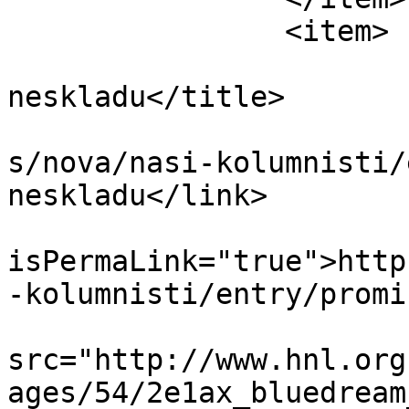
		<item>

			<title>Promišljanje o
neskladu</title>

			<link>http://www.hnl.org
s/nova/nasi-kolumnisti/
neskladu</link>

			<guid
isPermaLink="true">http
-kolumnisti/entry/promi
			<description><![CDATA[<im
src="http://www.hnl.org
ages/54/2e1ax_bluedream