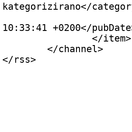
kategorizirano</category
			<pubDate>Wed, 22 Aug 201
10:33:41 +0200</pubDate>
		</item>

	</channel>
