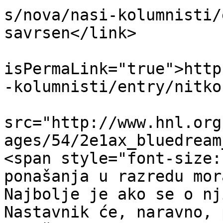
s/nova/nasi-kolumnisti/
savrsen</link>

			<guid
isPermaLink="true">http
-kolumnisti/entry/nitko
			<description><![CDATA[<im
src="http://www.hnl.org
ages/54/2e1ax_bluedream
<span style="font-size:
ponašanja u razredu mor
Najbolje je ako se o nj
Nastavnik će, naravno, 