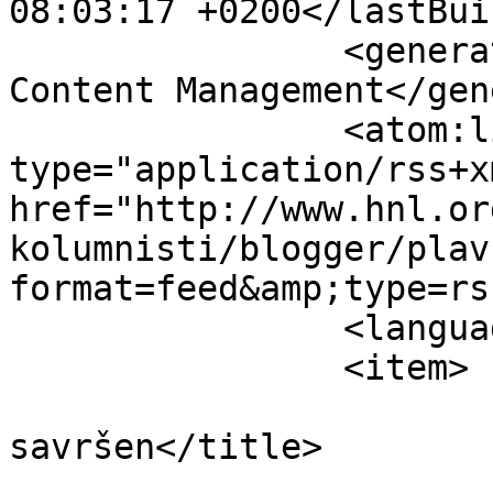
08:03:17 +0200</lastBui
		<generator>Joomla! - Open Source 
Content Management</gen
		<atom:link rel="self" 
type="application/rss+xm
href="http://www.hnl.or
kolumnisti/blogger/plav
format=feed&amp;type=rss
		<language>hr-hr</language>

		<item>

			<title>Nitko nije
savršen</title>

			<link>http://www.hnl.org