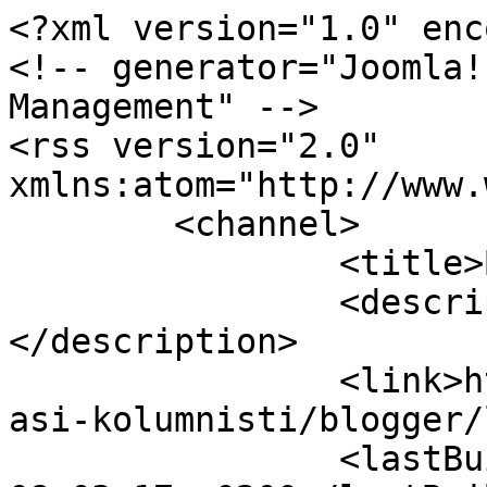
<?xml version="1.0" enc
<!-- generator="Joomla!
Management" -->

<rss version="2.0" 
xmlns:atom="http://www.
	<channel>

		<title>Blogovi od Sonja</title>

		<description><![CDATA[]]>
</description>

		<link>http://www.hnl.org.rs/nova/n
asi-kolumnisti/blogger/
		<lastBuildDate>Sun, 09 Aug 2026 