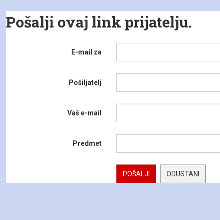
Pošalji ovaj link prijatelju.
E-mail za
Pošiljatelj
Vaš e-mail
Predmet
POŠALJI
ODUSTANI