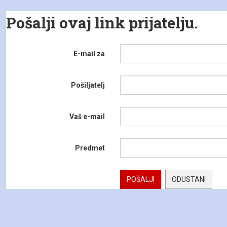
Pošalji ovaj link prijatelju.
E-mail za
Pošiljatelj
Vaš e-mail
Predmet
POŠALJI
ODUSTANI